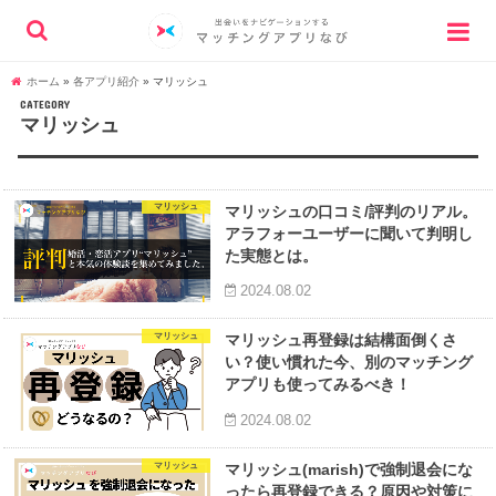
ホーム
»
各アプリ紹介
»
マリッシュ
CATEGORY
マリッシュ
マリッシュ
マリッシュの口コミ/評判のリアル。
アラフォーユーザーに聞いて判明し
た実態とは。
2024.08.02
マリッシュ
マリッシュ再登録は結構面倒くさ
い？使い慣れた今、別のマッチング
アプリも使ってみるべき！
2024.08.02
マリッシュ
マリッシュ(marish)で強制退会にな
ったら再登録できる？原因や対策に