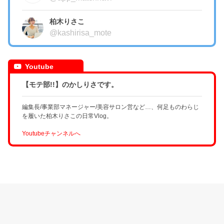
柏木りさこ
@kashirisa_mote
Youtube
【モテ部!!】のかしりさです。
編集長/事業部マネージャー/美容サロン営など…、何足ものわらじ
を履いた柏木りさこの日常Vlog。
Youtubeチャンネルへ