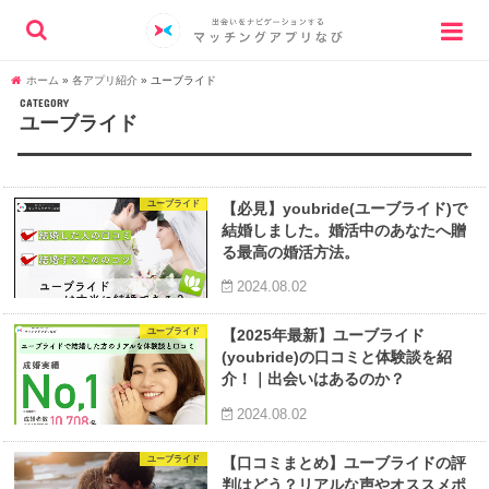
ホーム
»
各アプリ紹介
»
ユーブライド
CATEGORY
ユーブライド
ユーブライド
【必見】youbride(ユーブライド)で
結婚しました。婚活中のあなたへ贈
る最高の婚活方法。
2024.08.02
ユーブライド
【2025年最新】ユーブライド
(youbride)の口コミと体験談を紹
介！｜出会いはあるのか？
2024.08.02
ユーブライド
【口コミまとめ】ユーブライドの評
判はどう？リアルな声やオススメポ