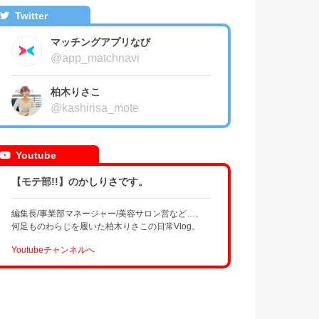
Twitter
マッチングアプリなび
@app_matchnavi
柏木りさこ
@kashirisa_mote
Youtube
【モテ部!!】のかしりさです。
編集長/事業部マネージャー/美容サロン営など…、
何足ものわらじを履いた柏木りさこの日常Vlog。
Youtubeチャンネルへ