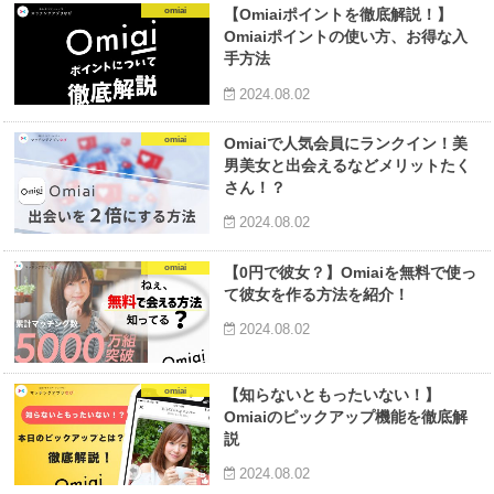
omiai
【Omiaiポイントを徹底解説！】
Omiaiポイントの使い方、お得な入
手方法
2024.08.02
omiai
Omiaiで人気会員にランクイン！美
男美女と出会えるなどメリットたく
さん！？
2024.08.02
omiai
【0円で彼女？】Omiaiを無料で使っ
て彼女を作る方法を紹介！
2024.08.02
omiai
【知らないともったいない！】
Omiaiのピックアップ機能を徹底解
説
2024.08.02