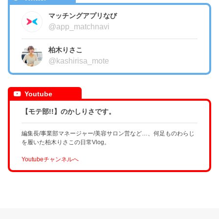
マッチングアプリなび
@app_matchnavi
柏木りさこ
@kashirisa_mote
Youtube
【モテ部!!】のかしりさです。
編集長/事業部マネージャー/美容サロン営など…、何足ものわらじ
を履いた柏木りさこの日常Vlog。
Youtubeチャンネルへ