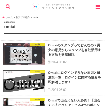
ホーム
»
各アプリ紹介
»
omiai
CATEGORY
omiai
omiai
Omiaiのスタンプってどんなの？男
女の意見からスタンプを有効活用す
る方法を徹底解説
2024.08.02
omiai
Omiaiにログインできない原因と解
決策一覧！ログインに関する悩みを
即解消します！
2024.08.02
omiai
Omiaiで出会えない人必見！【出会
える人がクリアしてる4つのポイン