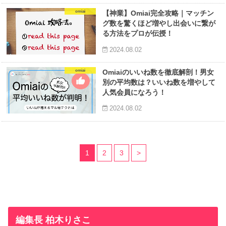
omiai
【神業】Omiai完全攻略｜マッチン
グ数を驚くほど増やし出会いに繋が
る方法をプロが伝授！
2024.08.02
omiai
Omiaiのいいね数を徹底解剖！男女
別の平均数は？いいね数を増やして
人気会員になろう！
2024.08.02
1
2
3
>
編集長 柏木りさこ