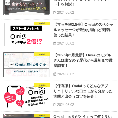
ト】を解説！
2024.08.02
omiai
【マッチ率2.5倍】Omiaiのスペシャ
ルメッセージが最強な理由と実際に
使った結果！
2024.08.02
omiai
【2025年5月最新】Omiaiのモデル
さんは誰なの？歴代から最新まで徹
底調査！
2024.08.02
omiai
【保存版】Omiaiってどんなアプ
リ？｜リアルな口コミから分かった
実態と出会うコツを紹介！
2024.08.02
omiai
Omiai「ありがとう」って何？良い