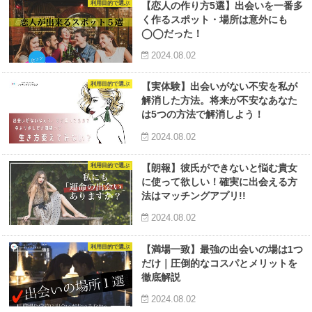
利用目的で選ぶ
【恋人の作り方5選】出会いを一番多
く作るスポット・場所は意外にも
◯◯だった！
2024.08.02
利用目的で選ぶ
【実体験】出会いがない不安を私が
解消した方法。将来が不安なあなた
は5つの方法で解消しよう！
2024.08.02
利用目的で選ぶ
【朗報】彼氏ができないと悩む貴女
に使って欲しい！確実に出会える方
法はマッチングアプリ!!
2024.08.02
利用目的で選ぶ
【満場一致】最強の出会いの場は1つ
だけ｜圧倒的なコスパとメリットを
徹底解説
2024.08.02