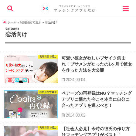
ホーム
»
利用目的で選ぶ
»
恋活向け
CATEGORY
恋活向け
利用目的で選ぶ
可愛い彼女が欲しいブサイク集ま
れ！ブサメンがたったの1ヶ月で彼女
を作った方法を大公開
2024.09.04
利用目的で選ぶ
ペアーズの再登録はNG？マッチング
アプリに慣れた今こそ本当に自分に
合ったアプリを選ぶべき！
2024.08.02
利用目的で選ぶ
【社会人必見】今時の彼氏の作り方
はマッチングアプリがベスト！