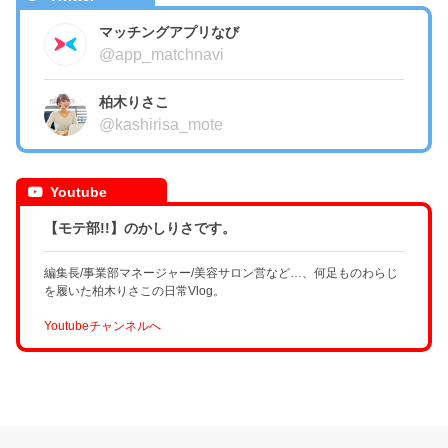
マッチングアプリなび
@app_matchnavi
柏木りさこ
@kashirisa_mote
Youtube
【モテ部!!】のかしりさです。
編集長/事業部マネージャー/美容サロン営など…、何足ものわらじ
を履いた柏木りさこの日常Vlog。
Youtubeチャンネルへ