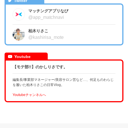
Twitter
マッチングアプリなび
@app_matchnavi
柏木りさこ
@kashirisa_mote
Youtube
【モテ部!!】のかしりさです。
編集長/事業部マネージャー/美容サロン営など…、何足ものわらじ
を履いた柏木りさこの日常Vlog。
Youtubeチャンネルへ