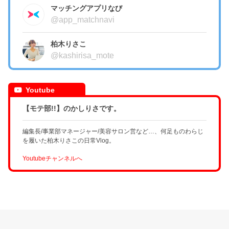
マッチングアプリなび
@app_matchnavi
柏木りさこ
@kashirisa_mote
Youtube
【モテ部!!】のかしりさです。
編集長/事業部マネージャー/美容サロン営など…、何足ものわらじ
を履いた柏木りさこの日常Vlog。
Youtubeチャンネルへ