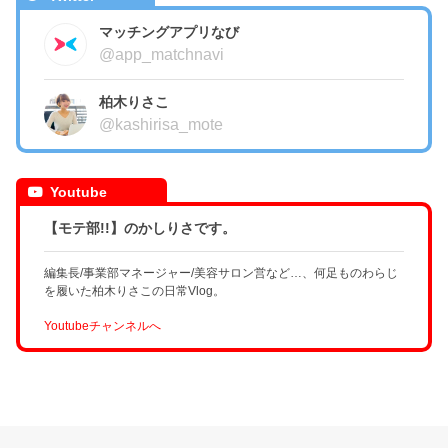
マッチングアプリなび
@app_matchnavi
柏木りさこ
@kashirisa_mote
Youtube
【モテ部!!】のかしりさです。
編集長/事業部マネージャー/美容サロン営など…、何足ものわらじ
を履いた柏木りさこの日常Vlog。
Youtubeチャンネルへ