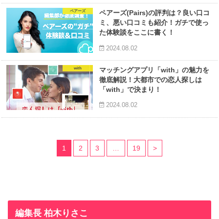
ペアーズ
ペアーズ(Pairs)の評判は？良い口コ
ミ、悪い口コミも紹介！ガチで使っ
た体験談をここに書く！
2024.08.02
with
マッチングアプリ「with」の魅力を
徹底解説！大都市での恋人探しは
「with」で決まり！
2024.08.02
1
2
3
…
19
>
編集長 柏木りさこ