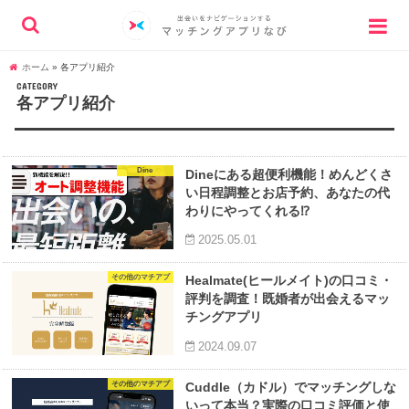
ホーム
»
各アプリ紹介
CATEGORY
各アプリ紹介
Dine
Dineにある超便利機能！めんどくさ
い日程調整とお店予約、あなたの代
わりにやってくれる⁉︎
2025.05.01
その他のマチアプ
Healmate(ヒールメイト)の口コミ・
評判を調査！既婚者が出会えるマッ
チングアプリ
2024.09.07
その他のマチアプ
Cuddle（カドル）でマッチングしな
いって本当？実際の口コミ評価と使