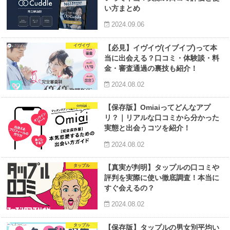
い方まとめ
2024.09.06
イヴイヴ
【必見】イヴイヴ(イブイブ)って本
当に出会える？口コミ・体験談・料
金・審査通過の裏技も紹介！
2024.08.02
omiai
【保存版】Omiaiってどんなアプ
リ？｜リアルな口コミから分かった
実態と出会うコツを紹介！
2024.08.02
タップル
【真実が判明】タップルの口コミや
評判を実際に使い徹底調査！本当に
すぐ会えるの？
2024.08.02
タップル
【保存版】タップルの男女別平均い