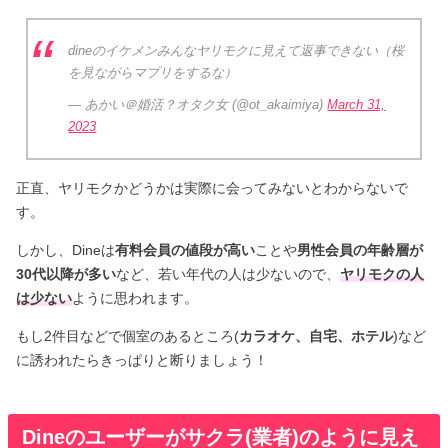
dineのイケメンみんなヤリモクに見えて返事できない（桜
を見ながらマプリをするな）
— あかい＠婚活？オタク女 (@ot_akaimiya)
March 31,
2023
正直、ヤリモクかどうかは実際に会ってみないとわからないで
す。
しかし、Dineは
有料会員の値段が高い
ことや
男性会員の年齢層が
30代以降が多い
など、若い年代の人は少ないので、
ヤリモクの人
は少ない
ように思われます。
もし2件目などで個室のあるところ(
カラオケ、自宅、ホテル
)など
に誘われたらきっぱりと断りましょう！
Dineのユーザーがサクラ(業者)のように見え