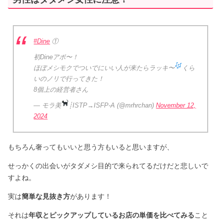
#Dine
①
初Dineアポ〜！
ほぼメシモクでついでにいい人が来たらラッキ〜
くら
いのノリで行ってきた！
8個上の経営者さん
— モラ美
┊ISTP→ISFP-A (@mrhrchan)
November 12,
2024
もちろん奢ってもいいと思う方もいると思いますが、
せっかくの出会いがタダメシ目的で来られてるだけだと悲しいで
すよね。
実は
簡単な見抜き方
があります！
それは
年収とピックアップしているお店の単価を比べてみる
こと