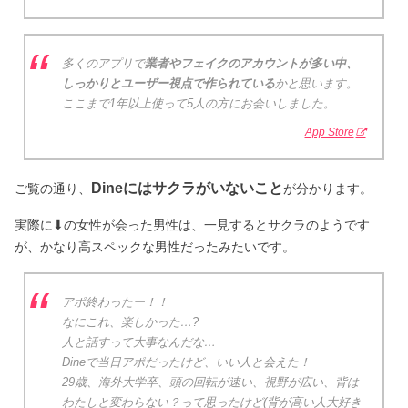
多くのアプリで
業者やフェイクのアカウントが多い中、
しっかりとユーザー視点で作られている
かと思います。
ここまで1年以上使って5人の方にお会いしました。
App Store
Dineにはサクラがいないこと
ご覧の通り、
が分かります。
実際に⬇︎の女性が会った男性は、一見するとサクラのようです
が、かなり高スペックな男性だったみたいです。
アポ終わったー！！
なにこれ、楽しかった…?
人と話すって大事なんだな…
Dineで当日アポだったけど、いい人と会えた！
29歳、海外大学卒、頭の回転が速い、視野が広い、背は
わたしと変わらない？って思ったけど(背が高い人大好き