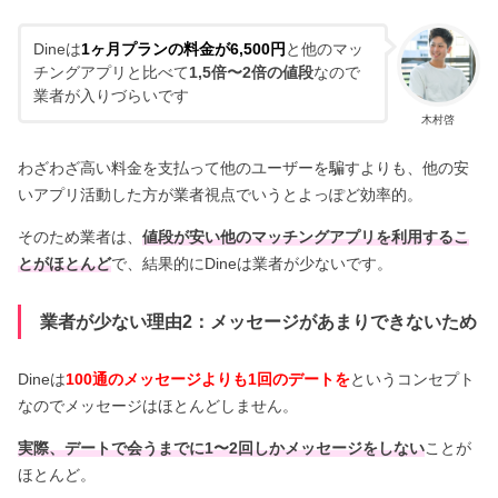
Dineは
1ヶ月プランの料金が6,500円
と他のマッ
チングアプリと比べて
1,5倍〜2倍の値段
なので
業者が入りづらいです
木村啓
わざわざ高い料金を支払って他のユーザーを騙すよりも、他の安
いアプリ活動した方が業者視点でいうとよっぽど効率的。
そのため業者は、
値段が安い他のマッチングアプリを利用するこ
とがほとんど
で、結果的にDineは業者が少ないです。
業者が少ない理由2：メッセージがあまりできないため
Dineは
100通のメッセージよりも1回のデートを
というコンセプト
なのでメッセージはほとんどしません。
実際、デートで会うまでに1〜2回しかメッセージをしない
ことが
ほとんど。