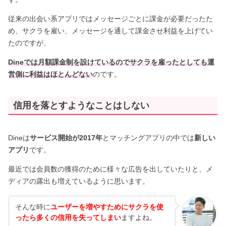
従来の出会い系アプリではメッセージごとに課金が必要だったた
め、サクラを雇い、メッセージを通して課金させ利益を上げてい
たのですが、
Dineでは月額課金制を設けているのでサクラを雇ったとしても運
営側に利益はほとんどない
のです。
信用を落とすようなことはしない
Dineは
サービス開始が2017年
とマッチングアプリの中では
新しい
アプリ
です。
最近では会員数の獲得のために様々な広告を出していたりと、メ
ディアの露出も増えているように思います。
そんな時に
ユーザーを増やすためにサクラを使
ったら多くの信用を失ってしまい
ますよね。