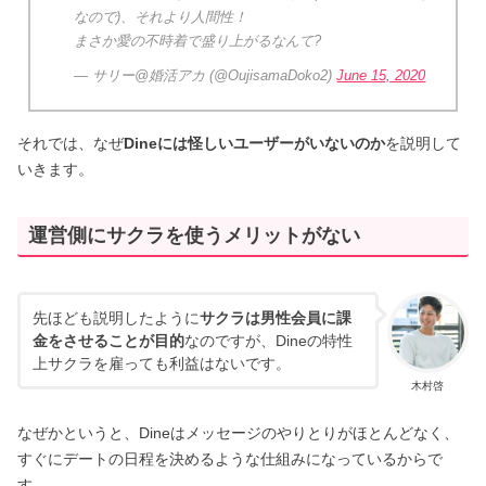
なので)、それより人間性！
まさか愛の不時着で盛り上がるなんて?
— サリー@婚活アカ (@OujisamaDoko2)
June 15, 2020
それでは、なぜ
Dineには怪しいユーザーがいないのか
を説明して
いきます。
運営側にサクラを使うメリットがない
先ほども説明したように
サクラは男性会員に課
金をさせることが目的
なのですが、Dineの特性
上サクラを雇っても利益はないです。
木村啓
なぜかというと、Dineはメッセージのやりとりがほとんどなく、
すぐにデートの日程を決めるような仕組みになっているからで
す。