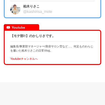
柏木りさこ
@kashirisa_mote
Youtube
【モテ部!!】のかしりさです。
編集長/事業部マネージャー/美容サロン営など…、何足ものわらじ
を履いた柏木りさこの日常Vlog。
Youtubeチャンネルへ