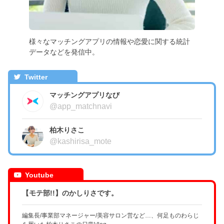
様々なマッチングアプリの情報や恋愛に関する統計
データなどを発信中。
Twitter
マッチングアプリなび
@app_matchnavi
柏木りさこ
@kashirisa_mote
Youtube
【モテ部!!】のかしりさです。
編集長/事業部マネージャー/美容サロン営など…、何足ものわらじ