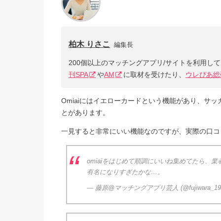
柏木 りさこ
編集長
200個以上のマッチングアプリ/サイトを利用し
刊SPA
や
AM
に取材を受けたり、
ウレぴあ総
Omiaiにはイエローカードという機能があり、サ
とがあります。
一見すると非常にいい機能なのですが、実際の口コ
omiaiをはじめて順調にいいね集めてたら、
有名になりすぎたかな…。
— 藤原@マッチングアプリ芸人 (@fujiwara_19