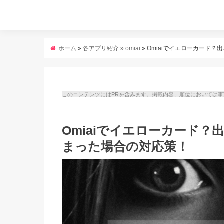
ホーム
»
各アプリ紹介
»
omiai
»
Omiaiでイエローカード
このコンテンツにはPRを含みます。掲載内容、順位においては
Omiaiでイエローカード
まった場合の対応策！