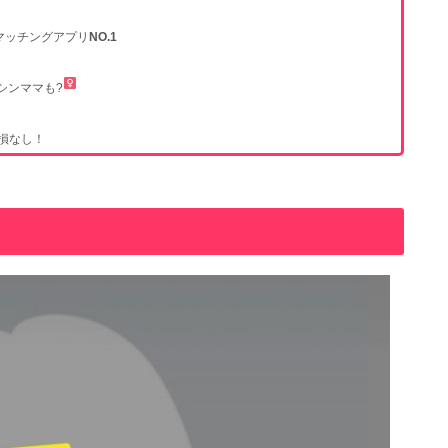
マッチングアプリ
NO.1
シンママも?‍
も損なし！