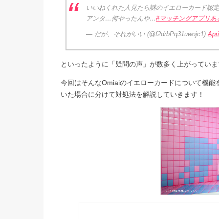
いいねくれた人見たら謎のイエローカード認
アンタ…何やったんや…
#マッチングアプリあ
— だが、それがいい (@f2drbPq31uwojc1)
Apri
といったように「疑問の声」が数多く上がっていま
今回はそんなOmiaiのイエローカードについて機
いた場合に分けて対処法を解説していきます！