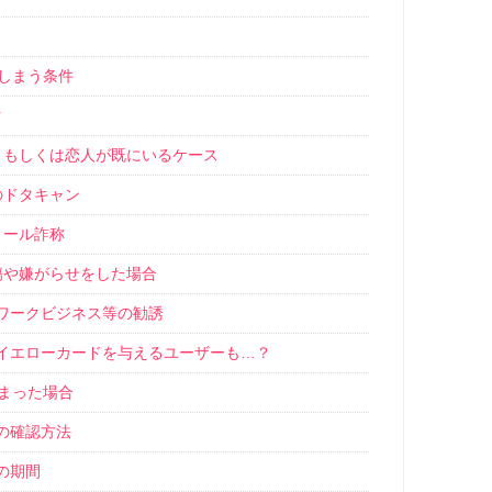
てしまう条件
ク
・もしくは恋人が既にいるケース
のドタキャン
ィール詐称
傷や嫌がらせをした場合
ワークビジネス等の勧誘
イエローカードを与えるユーザーも…？
しまった場合
の確認方法
の期間