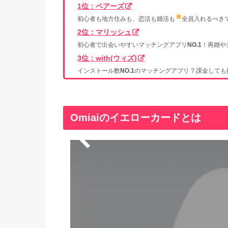
1位：ペアーズ
初心者も地方住みも、恋活も婚活も
全員入れるべき
2位：マリッシュ
初心者で出会いやすいマッチングアプリ
NO.1
！再婚や
3位：with(ウィズ)
インストール数
NO.1
のマッチングアプリ ? 課金して
Omiaiのイエローカードとは