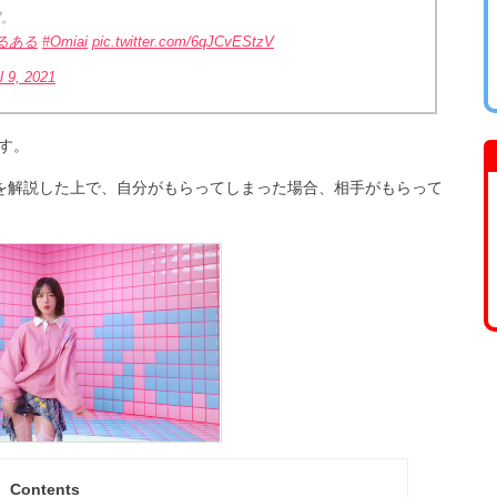
定。
るある
#Omiai
pic.twitter.com/6qJCvEStzV
l 9, 2021
す。
能を解説した上で、自分がもらってしまった場合、相手がもらって
Contents