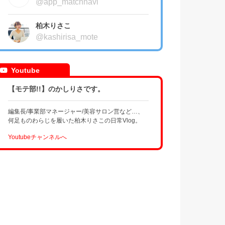
@app_matchnavi
柏木りさこ
@kashirisa_mote
Youtube
【モテ部!!】のかしりさです。
編集長/事業部マネージャー/美容サロン営など…、
何足ものわらじを履いた柏木りさこの日常Vlog。
Youtubeチャンネルへ