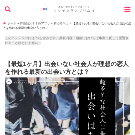
ホーム
»
特徴別おすすめアプリ
»
初心者向け
»
【最短1ヶ月】出会いない社会人が理想の恋
人を作れる最新の出会い方とは？
このコンテンツにはPRを含みます。掲載内容、順位においては事実に反して優遇さ
れることはありません。
【最短1ヶ月】出会いない社会人が理想の恋人
を作れる最新の出会い方とは？