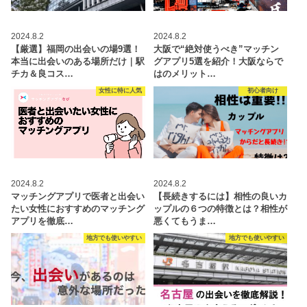
2024.8.2
2024.8.2
【厳選】福岡の出会いの場9選！
大阪で“絶対使うべき”マッチン
本当に出会いのある場所だけ｜駅
グアプリ5選を紹介！大阪ならで
チカ＆良コス…
はのメリット…
女性に特に人気
初心者向け
2024.8.2
2024.8.2
マッチングアプリで医者と出会い
【長続きするには】相性の良いカ
たい女性におすすめのマッチング
ップルの６つの特徴とは？相性が
アプリを徹底…
悪くてもうま…
地方でも使いやすい
地方でも使いやすい