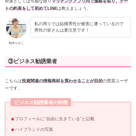
対策としては可能な限り
マッチングアプリ内で連絡を取り、デー
トの約束をして初めてLINE
は教えましょう。
私の周りでは結構男性が被害に遭っているので
男性の皆さんは要注意です！
柏木りさこ
③ビジネス勧誘業者
こちらは
投資関連の情報商材を買わせる
ことが目的
の悪質ユーザ
ーです。
ビジネス勧誘業者の特徴
プロフィールに”自由に生きている”と記載
ハイブランドの写真