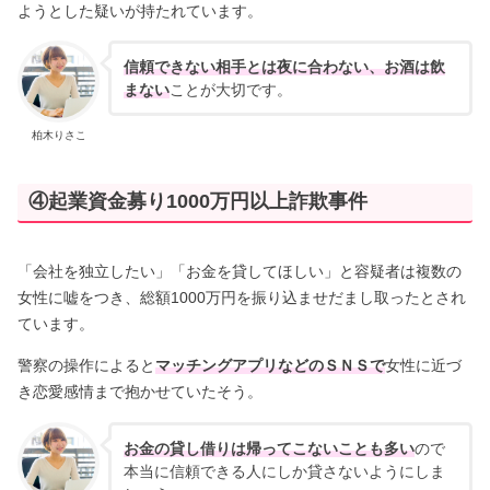
ようとした疑いが持たれています。
信頼できない相手とは夜に合わない、お酒は飲
まない
ことが大切です。
柏木りさこ
④起業資金募り1000万円以上詐欺事件
「会社を独立したい」「お金を貸してほしい」と容疑者は複数の
女性に嘘をつき、総額1000万円を振り込ませだまし取ったとされ
ています。
警察の操作によると
マッチングアプリなどのＳＮＳで
女性に近づ
き恋愛感情まで抱かせていたそう。
お金の貸し借りは帰ってこないことも多い
ので
本当に信頼できる人にしか貸さないようにしま