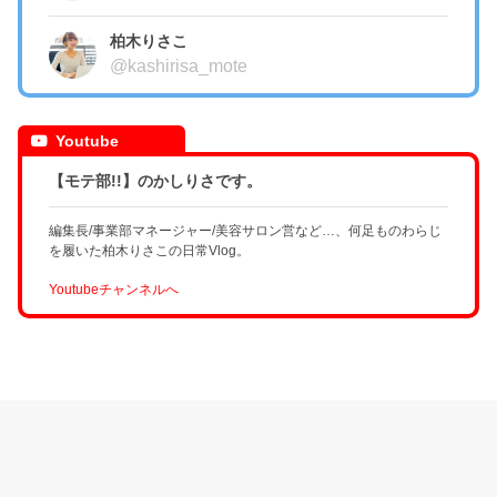
柏木りさこ
@kashirisa_mote
Youtube
【モテ部!!】のかしりさです。
編集長/事業部マネージャー/美容サロン営など…、何足ものわらじ
を履いた柏木りさこの日常Vlog。
Youtubeチャンネルへ