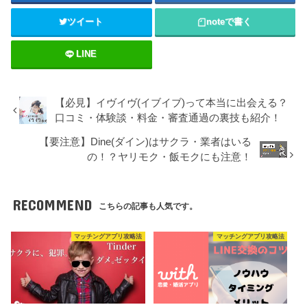
ツイート
note
で書く
LINE
【必見】イヴイヴ(イブイブ)って本当に出会える？
口コミ・体験談・料金・審査通過の裏技も紹介！
【要注意】Dine(ダイン)はサクラ・業者はいる
の！？ヤリモク・飯モクにも注意！
RECOMMEND
こちらの記事も人気です。
マッチングアプリ攻略法
マッチングアプリ攻略法