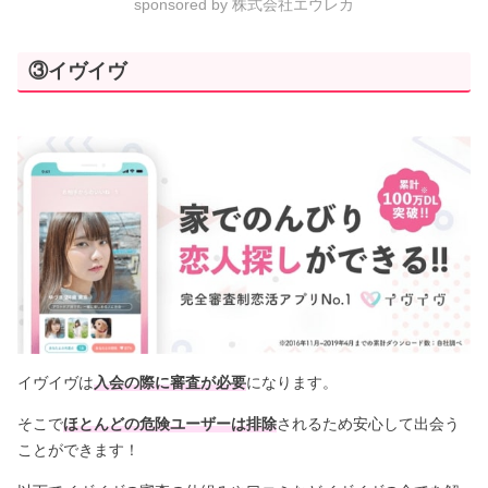
sponsored by 株式会社エウレカ
③イヴイヴ
イヴイヴは
入会の際に審査が必要
になります。
そこで
ほとんどの危険ユーザーは排除
されるため安心して出会う
ことができます！