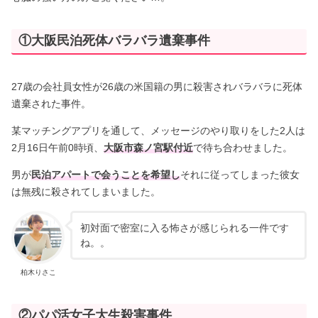
①大阪民泊死体バラバラ遺棄事件
27歳の会社員女性が26歳の米国籍の男に殺害されバラバラに死体
遺棄された事件。
某マッチングアプリを通して、メッセージのやり取りをした2人は
2月16日午前0時頃、
大阪市森ノ宮駅付近
で待ち合わせました。
男が
民泊アパートで会うことを希望し
それに従ってしまった彼女
は無残に殺されてしまいました。
初対面で密室に入る怖さが感じられる一件です
ね。。
柏木りさこ
②パパ活女子大生殺害事件