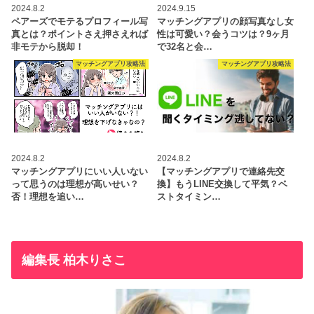
2024.8.2
2024.9.15
ペアーズでモテるプロフィール写
マッチングアプリの顔写真なし女
真とは？ポイントさえ押さえれば
性は可愛い？会うコツは？9ヶ月
非モテから脱却！
で32名と会…
マッチングアプリ攻略法
マッチングアプリ攻略法
2024.8.2
2024.8.2
マッチングアプリにいい人いない
【マッチングアプリで連絡先交
って思うのは理想が高いせい？
換】もうLINE交換して平気？ベ
否！理想を追い…
ストタイミン…
編集長 柏木りさこ