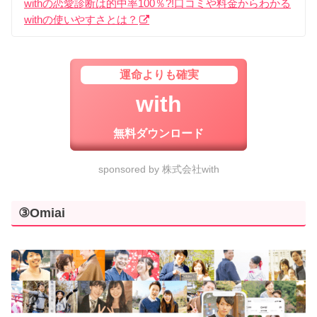
withの恋愛診断は的中率100％?!口コミや料金からわかる
withの使いやすさとは？
運命よりも確実
with
無料ダウンロード
sponsored by 株式会社with
③Omiai