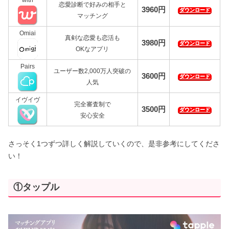
恋愛診断で好みの相手と
3960円
ダウンロード
マッチング
Omiai
真剣な恋愛も恋活も
3980円
ダウンロード
OKなアプリ
Pairs
ユーザー数2,000万人突破の
3600円
ダウンロード
人気
イヴイヴ
完全審査制で
3500円
ダウンロード
安心安全
さっそく1つずつ詳しく解説していくので、是非参考にしてくださ
い！
①タップル