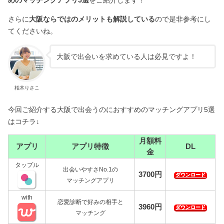
さらに
大阪ならではのメリットも解説している
ので是非参考にし
てくださいね。
大阪で出会いを求めている人は必見ですよ！
柏木りさこ
今回ご紹介する大阪で出会うのにおすすめのマッチングアプリ5選
はコチラ↓
月額料
アプリ
アプリ特徴
DL
金
タップル
出会いやすさNo.1の
3700円
ダウンロード
マッチングアプリ
with
恋愛診断で好みの相手と
3960円
ダウンロード
マッチング