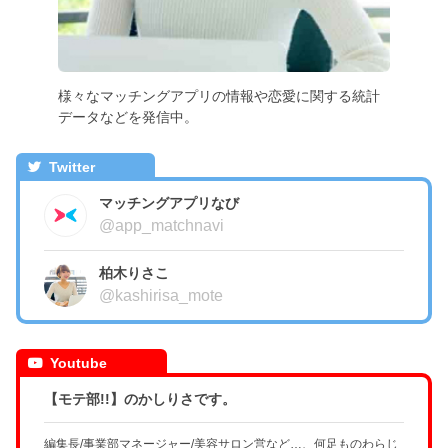
様々なマッチングアプリの情報や恋愛に関する統計
データなどを発信中。
Twitter
マッチングアプリなび
@app_matchnavi
柏木りさこ
@kashirisa_mote
Youtube
【モテ部!!】のかしりさです。
編集長/事業部マネージャー/美容サロン営など…、何足ものわらじ