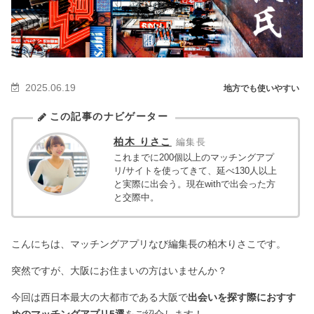
2025.06.19
地方でも使いやすい
この記事のナビゲーター
柏木 りさこ
編集長
これまでに200個以上のマッチングアプ
リ/サイトを使ってきて、延べ130人以上
と実際に出会う。現在withで出会った方
と交際中。
こんにちは、マッチングアプリなび編集長の柏木りさこです。
突然ですが、大阪にお住まいの方はいませんか？
今回は西日本最大の大都市である大阪で
出会いを探す際におすす
めのマッチングアプリ5選
をご紹介します！