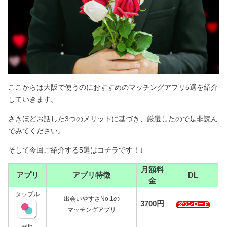
ここからは大阪で使うのにおすすめのマッチングアプリ5選を紹介
していきます。
さきほどお話した3つのメリットに基づき、厳選したので是非読ん
でみてください。
そして今回ご紹介する5選はコチラです！↓
月額料
アプリ
アプリ特徴
DL
金
タップル
出会いやすさNo.1の
3700円
ダウンロード
マッチングアプリ
with