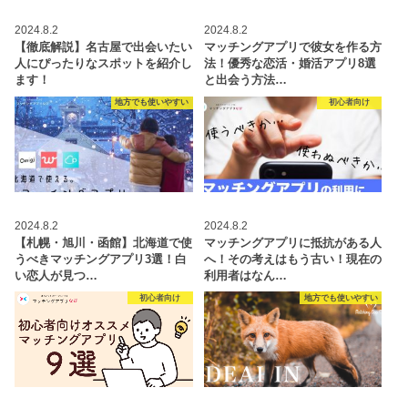
2024.8.2
2024.8.2
【徹底解説】名古屋で出会いたい
マッチングアプリで彼女を作る方
人にぴったりなスポットを紹介し
法！優秀な恋活・婚活アプリ8選
ます！
と出会う方法…
地方でも使いやすい
初心者向け
2024.8.2
2024.8.2
【札幌・旭川・函館】北海道で使
マッチングアプリに抵抗がある人
うべきマッチングアプリ3選！白
へ！その考えはもう古い！現在の
い恋人が見つ…
利用者はなん…
初心者向け
地方でも使いやすい