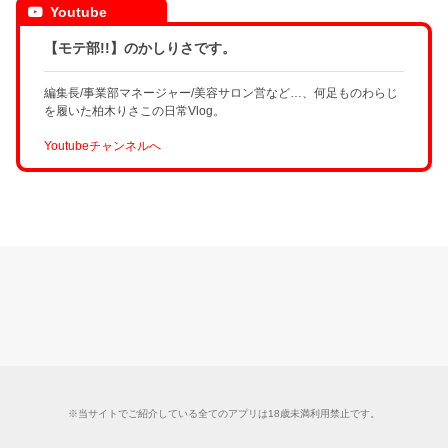
Youtube
【モテ部!!】のかしりさです。
編集長/事業部マネージャー/美容サロン営など…、何足ものわらじ
を履いた柏木りさこの日常Vlog。
Youtubeチャンネルへ
※当サイトでご紹介している全てのアプリは18歳未満利用禁止です。