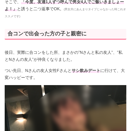
そこで、
「今度、友達1人ずつ呼んで男女4人でご飯いきましょー
よ！」
と誘うと二つ返事でOK。
(男女共にあんまりタイプじゃなかった時これオ
ススメです)
合コンで出会った方の子と親密に
後日、実際に合コンをした所、まさかの”Nさんと私の友人”、”私
とNさんの友人”が仲良くなりました。
つい先日、Nさんの友人女性Fさんと
サシ飲みデート
に行けて、大
変ハッピーです。