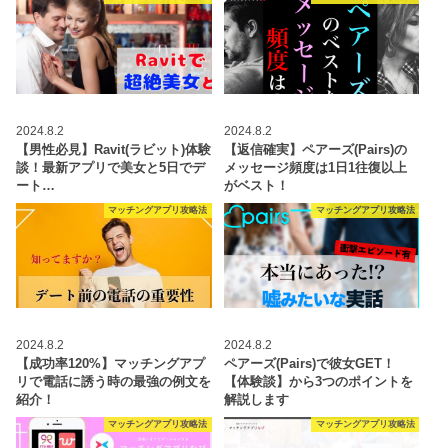
2024.8.2
2024.8.2
【男性必見】Ravit(ラビット)体験
【返信確実】ペアーズ(Pairs)の
談！最新アプリで美女と5日でデ
メッセージ頻度は1日1往復以上
ート…
がベスト！
マッチングアプリ攻略法
マッチングアプリ攻略法
2024.8.2
2024.8.2
【成功率120%】マッチングアプ
ペアーズ(Pairs)で彼女GET！
リで電話に誘う時の最強の例文を
【体験談】から3つのポイントを
紹介！
解説します
マッチングアプリ攻略法
マッチングアプリ攻略法