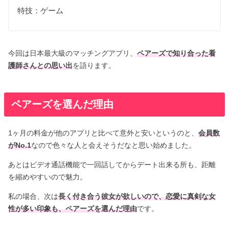
特技：ゲーム
今回は日本最大級のマッチングアプリ、
ペアーズで知り合った看
護師さんとの思い出
を語ります。
ペアーズを選んだ理由
1ヶ月の料金が他のアプリと比べて意外と安いというのと、
会員数
がNo.1
なので色々な人と会えそうだなと思い始めました。
あとはビデオ通話機能で一回話してからデート出来る所も、距離
を縮めやすいので魅力。
私の場合、次は
長く付き合う彼女が欲しいので、恋愛に真剣な女
性が多い印象も、ペアーズを選んだ理由
です。