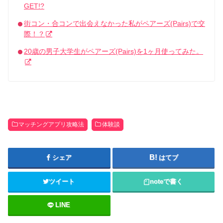
GET!?
街コン・合コンで出会えなかった私がペアーズ(Pairs)で交
際！？
20歳の男子大学生がペアーズ(Pairs)を1ヶ月使ってみた。
マッチングアプリ攻略法
体験談
シェア
はてブ
ツイート
note
で書く
LINE