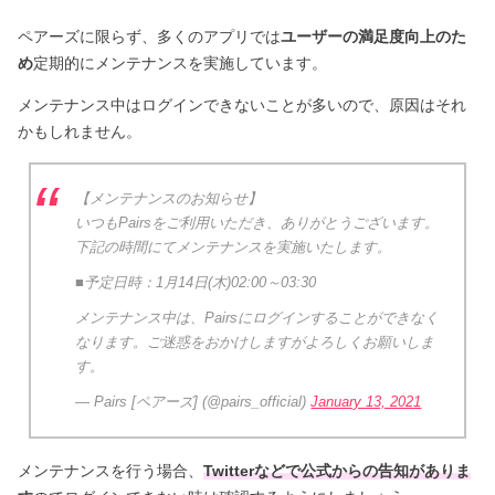
ペアーズに限らず、多くのアプリでは
ユーザーの満足度向上のた
め
定期的にメンテナンスを実施しています。
メンテナンス中はログインできないことが多いので、原因はそれ
かもしれません。
【メンテナンスのお知らせ】
いつもPairsをご利用いただき、ありがとうございます。
下記の時間にてメンテナンスを実施いたします。
■予定日時：1月14日(木)02:00～03:30
メンテナンス中は、Pairsにログインすることができなく
なります。ご迷惑をおかけしますがよろしくお願いしま
す。
— Pairs [ペアーズ] (@pairs_official)
January 13, 2021
メンテナンスを行う場合、
Twitterなどで公式からの告知がありま