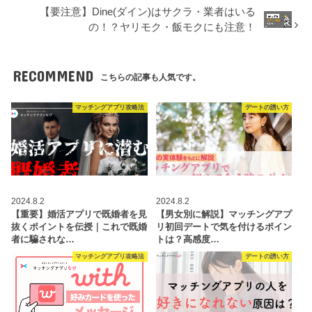
【要注意】Dine(ダイン)はサクラ・業者はいる
の！？ヤリモク・飯モクにも注意！
RECOMMEND
こちらの記事も人気です。
マッチングアプリ攻略法
デートの誘い方
2024.8.2
2024.8.2
【重要】婚活アプリで既婚者を見
【男女別に解説】マッチングアプ
抜くポイントを伝授｜これで既婚
リ初回デートで気を付けるポイン
者に騙されな…
トは？高感度…
マッチングアプリ攻略法
デートの誘い方