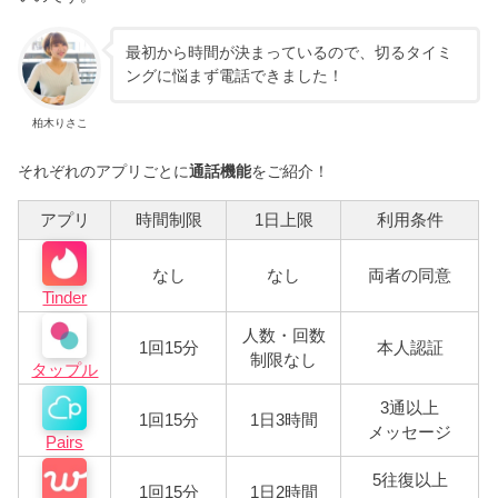
最初から時間が決まっているので、切るタイミ
ングに悩まず電話できました！
柏木りさこ
それぞれのアプリごとに
通話機能
をご紹介！
アプリ
時間制限
1日上限
利用条件
なし
なし
両者の同意
Tinder
人数・回数
1回15分
本人認証
制限なし
タップル
3通以上
1回15分
1日3時間
メッセージ
Pairs
5往復以上
1回15分
1日2時間