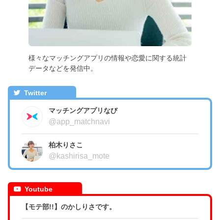
様々なマッチングアプリの情報や恋愛に関する統計
データなどを発信中。
Twitter
マッチングアプリなび
@app_matchnavi
柏木りさこ
@kashirisa_mote
Youtube
【モテ部!!】のかしりさです。