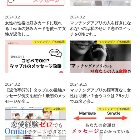
2024.8.2
2024.8.2
女性の性格は好みカードに現れ
マッチングアプリの人を好きにな
る！withの好みカードを使って女
れないのは私のせい？恋のスイッ
性が返信し…
チをONにす…
マッチングアプリ攻略法
マッチングアプリ攻略法
2024.8.2
2024.9.15
【返信率87%】タップルの最強メ
マッチングアプリの顔写真なし女
ッセージ例文を紹介！最初のメッ
性は可愛い？会うコツは？9ヶ月
セージが全…
で32名と会…
デートの誘い方
マッチングアプリ攻略法