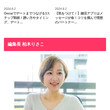
2024.8.2
2024.8.2
Omiaiでデートまでつなげる3ス
【気をつけて！】婚活アプリはメ
テップ戦術！誘い方やタイミン
ッセージが命！コツを掴んで理想
グ、デート…
のパートナー…
編集長 柏木りさこ