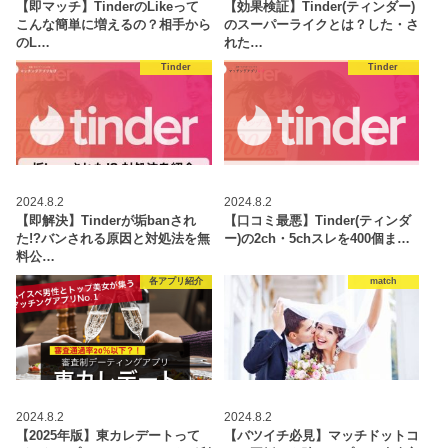
【即マッチ】TinderのLikeって
【効果検証】Tinder(ティンダー)
こんな簡単に増えるの？相手から
のスーパーライクとは？した・さ
のL…
れた…
Tinder
Tinder
2024.8.2
2024.8.2
【即解決】Tinderが垢banされ
【口コミ最悪】Tinder(ティンダ
た!?バンされる原因と対処法を無
ー)の2ch・5chスレを400個ま…
料公…
各アプリ紹介
match
2024.8.2
2024.8.2
【2025年版】東カレデートって
【バツイチ必見】マッチドットコ