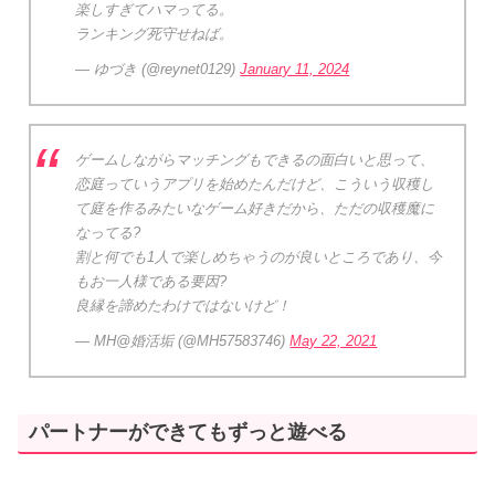
楽しすぎてハマってる。
ランキング死守せねば。
— ゆづき (@reynet0129)
January 11, 2024
ゲームしながらマッチングもできるの面白いと思って、
恋庭っていうアプリを始めたんだけど、こういう収穫し
て庭を作るみたいなゲーム好きだから、ただの収穫魔に
なってる?
割と何でも1人で楽しめちゃうのが良いところであり、今
もお一人様である要因?
良縁を諦めたわけではないけど！
— MH@婚活垢 (@MH57583746)
May 22, 2021
パートナーができてもずっと遊べる