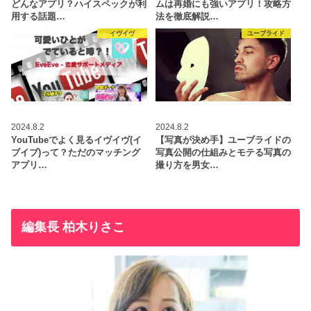
どんなアプリ？ハイスペックが利
ムは再婚にも強いアプリ！攻略方
用する話題…
法を徹底解説…
イヴイヴ
ユーブライド
2024.8.2
2024.8.2
YouTubeでよく見るイヴイヴ(イ
【写真が決め手】ユーブライドの
ブイブ)って？ただのマッチング
写真公開の仕組みとモテる写真の
アプリ…
撮り方を男女…
編集長 柏木りさこ