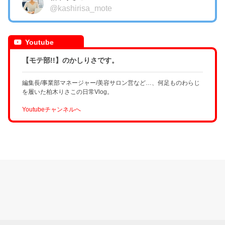
@kashirisa_mote
Youtube
【モテ部!!】のかしりさです。
編集長/事業部マネージャー/美容サロン営など…、何足ものわらじ
を履いた柏木りさこの日常Vlog。
Youtubeチャンネルへ