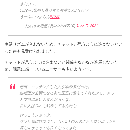
来ない～。
1日2～3回やり取りする程度なんだけど?
うーん…つまらん
#恋庭
— おかゆ＠恋庭 (@koiniwa0516)
June 5, 2021
生活リズムが合わないため、チャットが思うように進まないとい
った声も見受けられました。
チャットが思うように進まないと関係もなかなか進展しないた
め、課題に感じているユーザーも多いようです。
恋庭、マッチングした人が既婚者だった。
結婚歴が公開になる前に正直に教えてくれたから、きっ
と本当に良い人なんだろうな。
良い人はみんな結婚してるんだな。
けっこうショック。
クソ仕様に腹立つし、もう1人の人のことも疑い出したら
庭なんかどうでも良くなってきた。