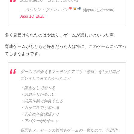
恋庭普通にゲームとして楽しいな
— ヨウレン・ヴィンエバン
(@yoren_vinevan)
April 18, 2025
多く見受けられたのはやはり、ゲームが楽しいといった声。
育成ゲームがもともと好きだった人は特に、このゲームにハマっ
てしまうようです。
ゲームで出会えるマッチングアプリ「恋庭」を1ヶ月毎日
プレイしてみてわかったこと
・課金なしで遊べる
・お庭造りが楽しい
・共同作業で仲良くなる
・カップルでも遊べる
・安心の年齢認証アリ
・アバターがかわいい
質問もメッセージの返信もゲームの一部なので、話題作