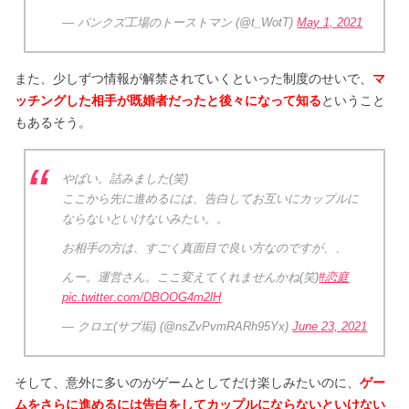
— パンクズ工場のトーストマン (@t_WotT)
May 1, 2021
また、少しずつ情報が解禁されていくといった制度のせいで、
マ
ッチングした相手が既婚者だったと後々になって知る
ということ
もあるそう。
やばい。詰みました(笑)
ここから先に進めるには、告白してお互いにカップルに
ならないといけないみたい。。
お相手の方は、すごく真面目で良い方なのですが、、
んー。運営さん。ここ変えてくれませんかね(笑)
#恋庭
pic.twitter.com/DBOOG4m2lH
— クロエ(サブ垢) (@nsZvPvmRARh95Yx)
June 23, 2021
そして、意外に多いのがゲームとしてだけ楽しみたいのに、
ゲー
ムをさらに進めるには告白をしてカップルにならないといけない