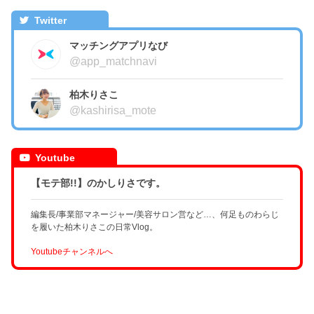
Twitter
マッチングアプリなび
@app_matchnavi
柏木りさこ
@kashirisa_mote
Youtube
【モテ部!!】のかしりさです。
編集長/事業部マネージャー/美容サロン営など…、何足ものわらじ
を履いた柏木りさこの日常Vlog。
Youtubeチャンネルへ