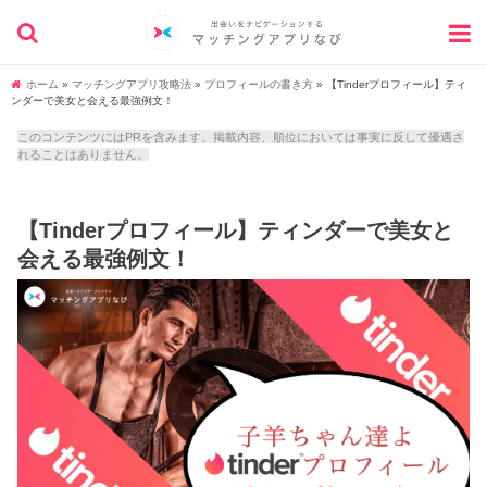
ホーム
»
マッチングアプリ攻略法
»
プロフィールの書き方
»
【Tinderプロフィール】ティ
ンダーで美女と会える最強例文！
このコンテンツにはPRを含みます。掲載内容、順位においては事実に反して優遇さ
れることはありません。
【Tinderプロフィール】ティンダーで美女と
会える最強例文！