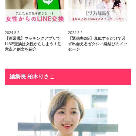
2024.8.2
2024.8.2
【新常識】マッチングアプリで
【返信率2倍】真似するだけで必
LINE交換は女性からしよう！注
ず出会えるゼクシィ縁結びのメッ
意点と例文を紹介
セージ
編集長 柏木りさこ