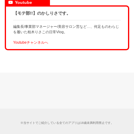
Youtube
【モテ部!!】のかしりさです。
編集長/事業部マネージャー/美容サロン営など…、何足ものわらじ
を履いた柏木りさこの日常Vlog。
Youtubeチャンネルへ
※当サイトでご紹介している全てのアプリは18歳未満利用禁止です。