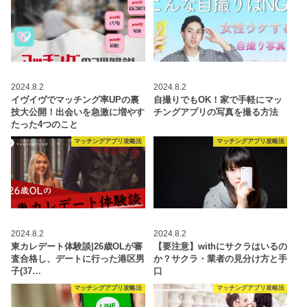
2024.8.2
2024.8.2
イヴイヴでマッチング率UPの裏
自撮りでもOK！家で手軽にマッ
技大公開！出会いを急激に増やす
チングアプリの写真を撮る方法
たった4つのこと
マッチングアプリ攻略法
マッチングアプリ攻略法
2024.8.2
2024.8.2
東カレデート体験談|26歳OLが審
【要注意】withにサクラはいるの
査合格し、デートに行った港区男
か？サクラ・業者の見分け方と手
子(37…
口
マッチングアプリ攻略法
マッチングアプリ攻略法