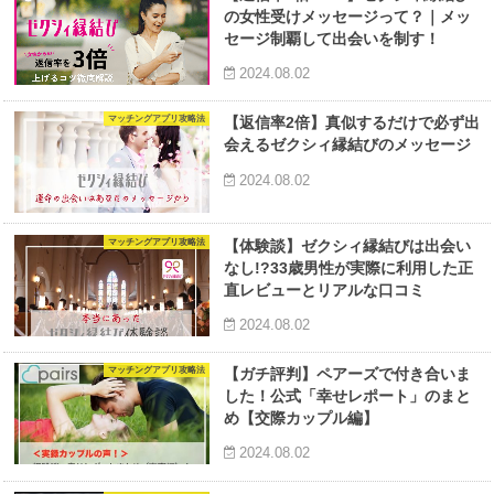
の女性受けメッセージって？｜メッ
セージ制覇して出会いを制す！
2024.08.02
マッチングアプリ攻略法
【返信率2倍】真似するだけで必ず出
会えるゼクシィ縁結びのメッセージ
2024.08.02
マッチングアプリ攻略法
【体験談】ゼクシィ縁結びは出会い
なし!?33歳男性が実際に利用した正
直レビューとリアルな口コミ
2024.08.02
マッチングアプリ攻略法
【ガチ評判】ペアーズで付き合いま
した！公式「幸せレポート」のまと
め【交際カップル編】
2024.08.02