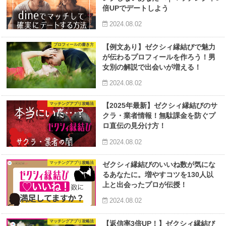
倍UPでデートしよう
2024.08.02
プロフィールの書き方
【例文あり】ゼクシィ縁結びで魅力
が伝わるプロフィールを作ろう！男
女別の解説で出会いが増える！
2024.08.02
マッチングアプリ攻略法
【2025年最新】ゼクシィ縁結びのサ
クラ・業者情報！無駄課金を防ぐプ
ロ直伝の見分け方！
2024.08.02
マッチングアプリ攻略法
ゼクシィ縁結びのいいね数が気にな
るあなたに。増やすコツを130人以
上と出会ったプロが伝授！
2024.08.02
マッチングアプリ攻略法
【返信率3倍UP！】ゼクシィ縁結び