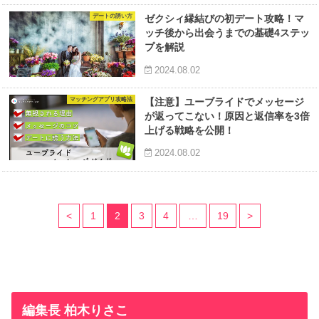
デートの誘い方
ゼクシィ縁結びの初デート攻略！マ
ッチ後から出会うまでの基礎4ステッ
プを解説
2024.08.02
マッチングアプリ攻略法
【注意】ユーブライドでメッセージ
が返ってこない！原因と返信率を3倍
上げる戦略を公開！
2024.08.02
<
1
2
3
4
…
19
>
編集長 柏木りさこ