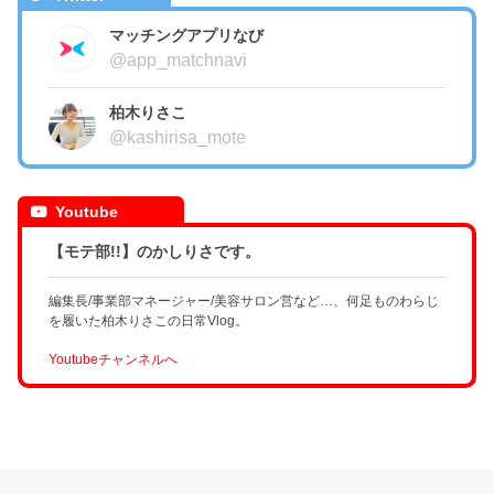
マッチングアプリなび
@app_matchnavi
柏木りさこ
@kashirisa_mote
Youtube
【モテ部!!】のかしりさです。
編集長/事業部マネージャー/美容サロン営など…、何足ものわらじ
を履いた柏木りさこの日常Vlog。
Youtubeチャンネルへ