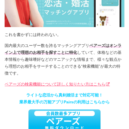
これを書かずには終われない。
国内最大のユーザー数を誇るマッチングアプリ
ペアーズ
はオンラ
イン上で理想のお相手を探すことに特化
していて、体格などの基
本情報から趣味嗜好などのマニアックな情報まで、様々な観点か
ら理想のお相手をサーチすることのできる“検索機能”が最大の特
徴です。
ペアーズの検索機能について詳しく知りたい方はこちら
ライトな恋活から真剣婚活まで対応可能！
業界最大手の万能アプリPairsの利用はこちらから