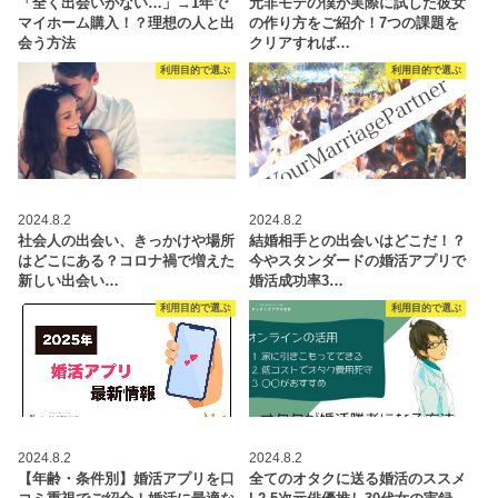
「全く出会いがない…」→1年で
元非モテの僕が実際に試した彼女
マイホーム購入！？理想の人と出
の作り方をご紹介！7つの課題を
会う方法
クリアすれば…
利用目的で選ぶ
利用目的で選ぶ
2024.8.2
2024.8.2
社会人の出会い、きっかけや場所
結婚相手との出会いはどこだ！？
はどこにある？コロナ禍で増えた
今やスタンダードの婚活アプリで
新しい出会い…
婚活成功率3…
利用目的で選ぶ
利用目的で選ぶ
2024.8.2
2024.8.2
【年齢・条件別】婚活アプリを口
全てのオタクに送る婚活のススメ