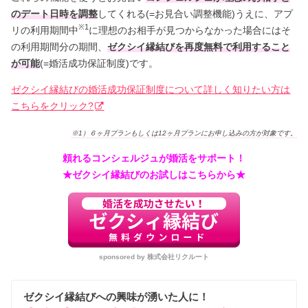
のデート日時を調整
してくれる(=お見合い調整機能)うえに、アプ
※1
リの利用期間中
に理想のお相手が見つからなかった場合にはそ
の利用期間分の期間、
ゼクシイ縁結びを再度
無料で利用すること
が可能
(=婚活成功保証制度)です。
ゼクシイ縁結びの婚活成功保証制度について詳しく知りたい方は
こちらをクリック?
※1）６ヶ月プランもしくは12ヶ月プランにお申し込みの方が対象です。
頼れるコンシェルジュが婚活をサポート！
★ゼクシイ縁結びのお試しはこちらから★
sponsored by 株式会社リクルート
ゼクシイ縁結びへの興味が湧いた人に！