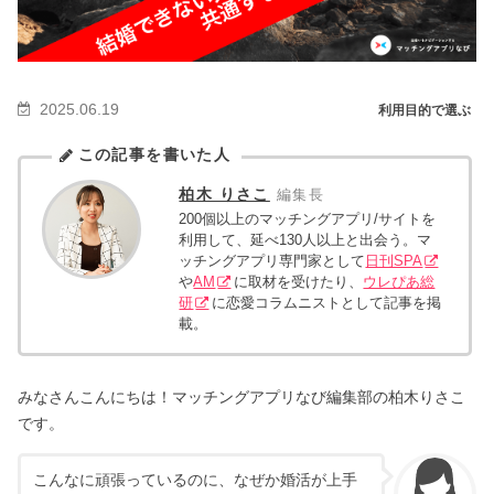
2025.06.19
利用目的で選ぶ
この記事を書いた人
柏木 りさこ
編集長
200個以上のマッチングアプリ/サイトを
利用して、延べ130人以上と出会う。マ
ッチングアプリ専門家として
日刊SPA
や
AM
に取材を受けたり、
ウレぴあ総
研
に恋愛コラムニストとして記事を掲
載。
みなさんこんにちは！マッチングアプリなび編集部の柏木りさこ
です。
こんなに頑張っているのに、なぜか婚活が上手