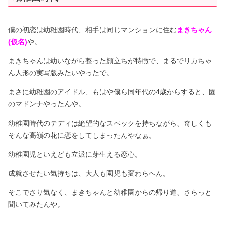
僕の初恋は幼稚園時代、相手は同じマンションに住む
まきちゃん
(仮名)
や。
まきちゃんは幼いながら整った顔立ちが特徴で、まるでリカちゃ
ん人形の実写版みたいやったで。
まさに幼稚園のアイドル、もはや僕ら同年代の4歳からすると、園
のマドンナやったんや。
幼稚園時代のテディは絶望的なスペックを持ちながら、奇しくも
そんな高嶺の花に恋をしてしまったんやなぁ。
幼稚園児といえども立派に芽生える恋心。
成就させたい気持ちは、大人も園児も変わらへん。
そこでさり気なく、まきちゃんと幼稚園からの帰り道、さらっと
聞いてみたんや。