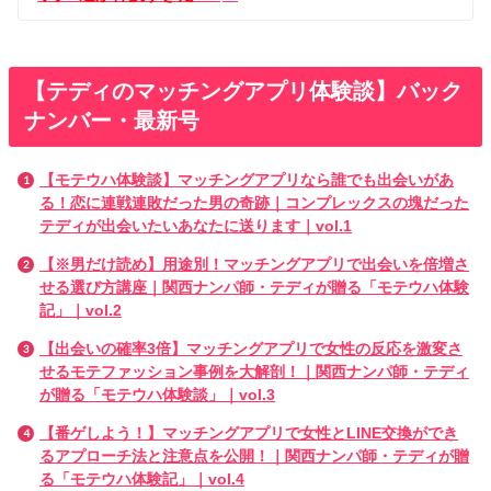
【テディのマッチングアプリ体験談】バック
ナンバー・最新号
【モテウハ体験談】マッチングアプリなら誰でも出会いがあ
る！恋に連戦連敗だった男の奇跡｜コンプレックスの塊だった
テディが出会いたいあなたに送ります｜vol.1
【※男だけ読め】用途別！マッチングアプリで出会いを倍増さ
せる選び方講座｜関西ナンパ師・テディが贈る「モテウハ体験
記」｜vol.2
【出会いの確率3倍】マッチングアプリで女性の反応を激変さ
せるモテファッション事例を大解剖！｜関西ナンパ師・テディ
が贈る「モテウハ体験談」｜vol.3
【番ゲしよう！】マッチングアプリで女性とLINE交換ができ
るアプローチ法と注意点を公開！｜関西ナンパ師・テディが贈
る「モテウハ体験記」｜vol.4