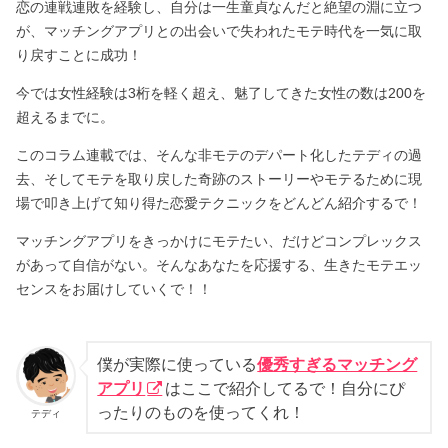
恋の連戦連敗を経験し、自分は一生童貞なんだと絶望の淵に立つ
が、マッチングアプリとの出会いで失われたモテ時代を一気に取
り戻すことに成功！
今では女性経験は3桁を軽く超え、魅了してきた女性の数は200を
超えるまでに。
このコラム連載では、そんな非モテのデパート化したテディの過
去、そしてモテを取り戻した奇跡のストーリーやモテるために現
場で叩き上げて知り得た恋愛テクニックをどんどん紹介するで！
マッチングアプリをきっかけにモテたい、だけどコンプレックス
があって自信がない。そんなあなたを応援する、生きたモテエッ
センスをお届けしていくで！！
僕が実際に使っている
優秀すぎるマッチング
アプリ
はここで紹介してるで！自分にぴ
ったりのものを使ってくれ！
テディ