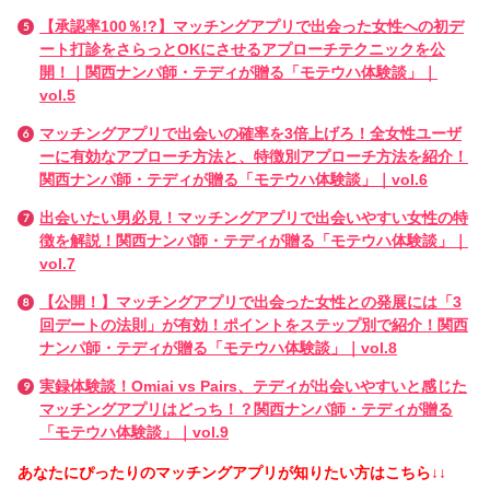
【承認率100％!?】マッチングアプリで出会った女性への初デ
ート打診をさらっとOKにさせるアプローチテクニックを公
開！｜関西ナンパ師・テディが贈る「モテウハ体験談」｜
vol.5
マッチングアプリで出会いの確率を3倍上げろ！全女性ユーザ
ーに有効なアプローチ方法と、特徴別アプローチ方法を紹介！
関西ナンパ師・テディが贈る「モテウハ体験談」｜vol.6
出会いたい男必見！マッチングアプリで出会いやすい女性の特
徴を解説！関西ナンパ師・テディが贈る「モテウハ体験談」｜
vol.7
【公開！】マッチングアプリで出会った女性との発展には「3
回デートの法則」が有効！ポイントをステップ別で紹介！関西
ナンパ師・テディが贈る「モテウハ体験談」｜vol.8
実録体験談！Omiai vs Pairs、テディが出会いやすいと感じた
マッチングアプリはどっち！？関西ナンパ師・テディが贈る
「モテウハ体験談」｜vol.9
あなたにぴったりのマッチングアプリが知りたい方はこちら↓↓