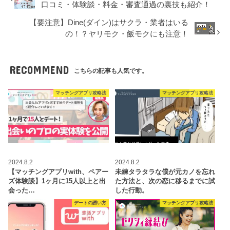
口コミ・体験談・料金・審査通過の裏技も紹介！
【要注意】Dine(ダイン)はサクラ・業者はいる
の！？ヤリモク・飯モクにも注意！
RECOMMEND
こちらの記事も人気です。
マッチングアプリ攻略法
マッチングアプリ攻略法
2024.8.2
2024.8.2
【マッチングアプリwith、ペアー
未練タラタラな僕が元カノを忘れ
ズ体験談】1ヶ月に15人以上と出
た方法と、次の恋に移るまでに試
会った…
した行動。
デートの誘い方
マッチングアプリ攻略法