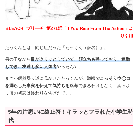
BLEACH -ブリーチ- 第271話「If You Rise From The Ashes」よ
り引用
たっくんとは、同じ組だった「たっくん（仮名）」。
男の子ながら
目がクリッとしていて、顔立ちも整っており、運動
もでき、友達も多い人気者
やったんや。
まさか偶然帰り道に見かけたたっくんが、
道端でこっそりウ◯コ
を漏らした事実を伝えて気持ちを略奪
できるわけもなく、あっさ
り僕の初恋は終わりを告げたで。。
5年の片思いに終止符！キラッとフラれた小学生時
代