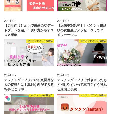
2024.8.2
2024.8.2
【男性向け】withで最高の初デー
【返信率3倍UP！】ゼクシィ縁結
トプランを紹介！誘い方からオス
びの女性受けメッセージって？｜
スメ機能…
メッセージ…
マッチングアプリ攻略法
マッチングアプリ攻略法
2024.8.2
2024.8.2
マッチングアプリにいる真面目な
マッチングアプリで付き合ったあ
人の特徴とは！真剣な恋ができる
と別れやすいって本当？すぐ別れ
相手はこうや…
る原因と長続…
プロフィールの書き方
マッチングアプリ攻略法