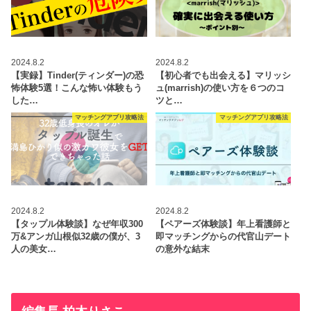
2024.8.2
2024.8.2
【実録】Tinder(ティンダー)の恐
【初心者でも出会える】マリッシ
怖体験5選！こんな怖い体験もう
ュ(marrish)の使い方を６つのコ
した…
ツと…
マッチングアプリ攻略法
マッチングアプリ攻略法
2024.8.2
2024.8.2
【タップル体験談】なぜ年収300
【ペアーズ体験談】年上看護師と
万&アンガ山根似32歳の僕が、3
即マッチングからの代官山デート
人の美女…
の意外な結末