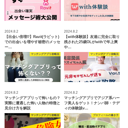
2024.8.2
2024.8.2
【出会い倍増⁉︎】Ravit(ラビット)
【with体験談】友達に完全に取り
での出会いを増やす秘密のメッセ
残された25歳OLがwithで年上爽
ー…
や…
マッチングアプリ攻略法
マッチングアプリ攻略法
2024.8.2
2024.8.2
マッチングアプリって怖いもの？
マッチングアプリでアジア系ハー
実際に遭遇した怖い人物の特徴と
フ美人をゲット！ナンパ師・テデ
見分け方を解説
ィの体験談v…
マッチングアプリ攻略法
プロフィールの書き方