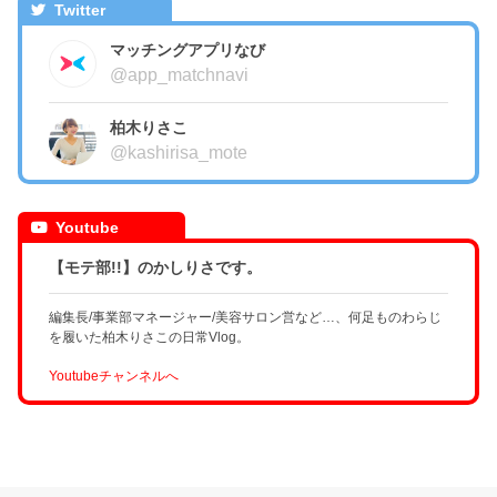
Twitter
マッチングアプリなび
@app_matchnavi
柏木りさこ
@kashirisa_mote
Youtube
【モテ部!!】のかしりさです。
編集長/事業部マネージャー/美容サロン営など…、何足ものわらじ
を履いた柏木りさこの日常Vlog。
Youtubeチャンネルへ