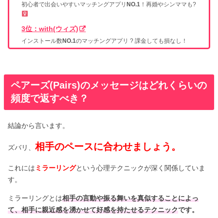
初心者で出会いやすいマッチングアプリ
NO.1
！再婚やシンママも?‍
3位：with(ウィズ)
インストール数
NO.1
のマッチングアプリ ? 課金しても損なし！
ペアーズ(Pairs)のメッセージはどれくらいの
頻度で返すべき？
結論から言います。
相手のペースに合わせましょう。
ズバリ、
これには
ミラーリング
という心理テクニックが深く関係していま
す。
ミラーリングとは
相手の言動や振る舞いを真似することによっ
て、相手に親近感を湧かせて好感を持たせるテクニック
です。