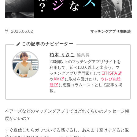
2025.06.02
マッチングアプリ攻略法
この記事のナビゲーター
柏木 りさこ
編集長
200個以上のマッチングアプリ/サイトを
利用して、延べ130人以上と出会う。マ
ッチングアプリ専門家として
日刊SPA
や
AM
に取材を受けたり、
ウレぴあ総
研
に恋愛コラムニストとして記事を掲
載。
ペアーズなどのマッチングアプリではどれくらいのメッセージ頻
度がいいの？
すぐ返信したらガッついてる感でるし、あんまり空けすぎると返