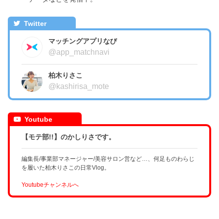
Twitter
マッチングアプリなび
@app_matchnavi
柏木りさこ
@kashirisa_mote
Youtube
【モテ部!!】のかしりさです。
編集長/事業部マネージャー/美容サロン営など…、何足ものわらじ
を履いた柏木りさこの日常Vlog。
Youtubeチャンネルへ