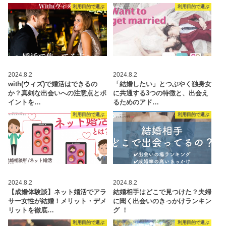
利用目的で選ぶ
利用目的で選ぶ
2024.8.2
2024.8.2
with(ウィズ)で婚活はできるの
「結婚したい」とつぶやく独身女
か？真剣な出会いへの注意点とポ
に共通する3つの特徴と、出会え
イントを…
るためのアド…
利用目的で選ぶ
利用目的で選ぶ
2024.8.2
2024.8.2
【成婚体験談】ネット婚活でアラ
結婚相手はどこで見つけた？夫婦
サー女性が結婚！メリット・デメ
に聞く出会いのきっかけランキン
リットを徹底…
グ ！
利用目的で選ぶ
利用目的で選ぶ