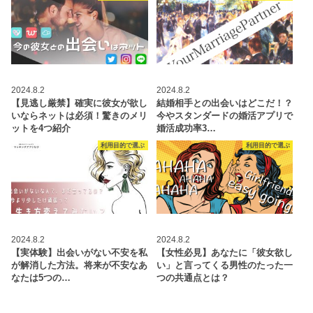
2024.8.2
2024.8.2
【見逃し厳禁】確実に彼女が欲し
結婚相手との出会いはどこだ！？
いならネットは必須！驚きのメリ
今やスタンダードの婚活アプリで
ットを4つ紹介
婚活成功率3…
利用目的で選ぶ
利用目的で選ぶ
2024.8.2
2024.8.2
【実体験】出会いがない不安を私
【女性必見】あなたに「彼女欲し
が解消した方法。将来が不安なあ
い」と言ってくる男性のたった一
なたは5つの…
つの共通点とは？