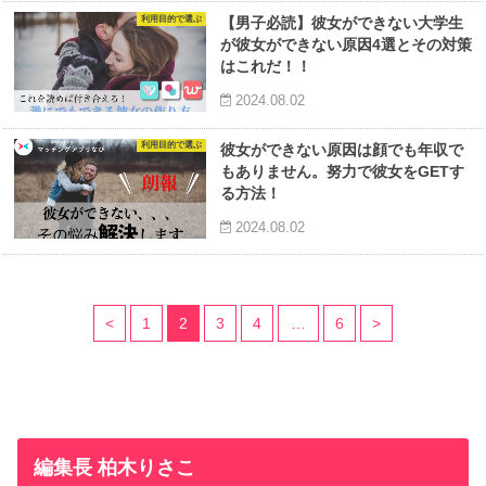
利用目的で選ぶ
【男子必読】彼女ができない大学生
が彼女ができない原因4選とその対策
はこれだ！！
2024.08.02
利用目的で選ぶ
彼女ができない原因は顔でも年収で
もありません。努力で彼女をGETす
る方法！
2024.08.02
<
1
2
3
4
…
6
>
編集長 柏木りさこ