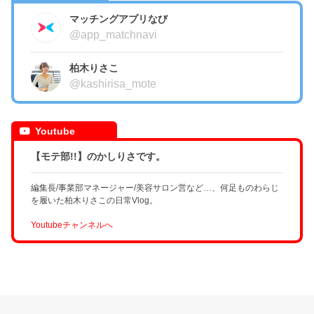
マッチングアプリなび
@app_matchnavi
柏木りさこ
@kashirisa_mote
Youtube
【モテ部!!】のかしりさです。
編集長/事業部マネージャー/美容サロン営など…、何足ものわらじ
を履いた柏木りさこの日常Vlog。
Youtubeチャンネルへ