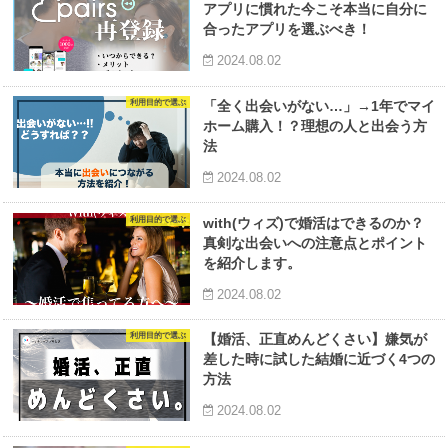
アプリに慣れた今こそ本当に自分に
合ったアプリを選ぶべき！
2024.08.02
利用目的で選ぶ
「全く出会いがない…」→1年でマイ
ホーム購入！？理想の人と出会う方
法
2024.08.02
利用目的で選ぶ
with(ウィズ)で婚活はできるのか？
真剣な出会いへの注意点とポイント
を紹介します。
2024.08.02
利用目的で選ぶ
【婚活、正直めんどくさい】嫌気が
差した時に試した結婚に近づく4つの
方法
2024.08.02