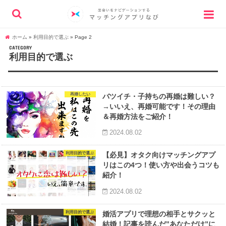
ホーム
»
利用目的で選ぶ
»
Page 2
CATEGORY
利用目的で選ぶ
再婚したい
バツイチ・子持ちの再婚は難しい？
→いいえ、再婚可能です！その理由
＆再婚方法をご紹介！
2024.08.02
利用目的で選ぶ
【必見】オタク向けマッチングアプ
リはこの4つ！使い方や出会うコツも
紹介！
2024.08.02
利用目的で選ぶ
婚活アプリで理想の相手とサクッと
結婚！記事を読んだ”あなただけ”に